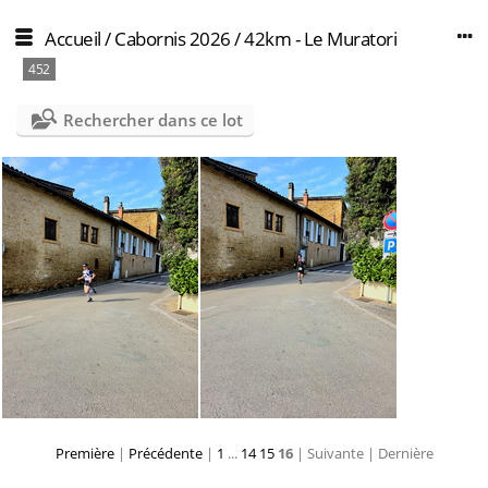
Accueil
/
Cabornis 2026
/
42km - Le Muratori
452
Rechercher dans ce lot
Première
|
Précédente
|
1
...
14
15
16
| Suivante
| Dernière