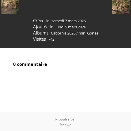
Créée le
samedi 7 mars 2026
Ajoutée le
lundi 9 mars 2026
Albums
Cabornis 2026
/
mini Gones
Visites
742
0 commentaire
Propulsé par
Piwigo