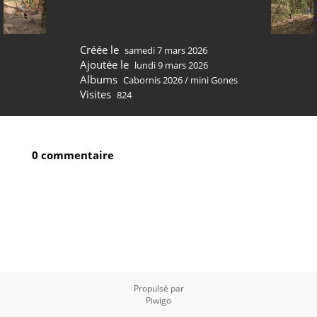
Créée le
samedi 7 mars 2026
Ajoutée le
lundi 9 mars 2026
Albums
Cabornis 2026
/
mini Gones
Visites
824
0 commentaire
Propulsé par
Piwigo