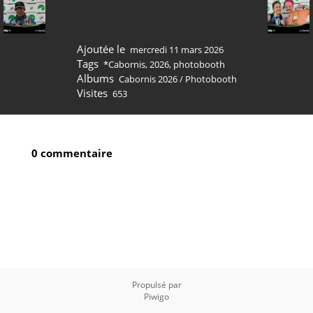
Ajoutée le
mercredi 11 mars 2026
Tags
*Cabornis
,
2026
,
photobooth
Albums
Cabornis 2026
/
Photobooth
Visites
653
0 commentaire
Propulsé par
Piwigo