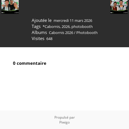
Ajoutée le
mercredi 11 mars 2026
Tags
*Cabornis
,
2026
,
photobooth
Albums
Cabornis 2026
/
Photobooth
Visites
648
0 commentaire
Propulsé par
Piwigo