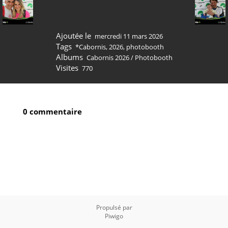
Ajoutée le
mercredi 11 mars 2026
Tags
*Cabornis
,
2026
,
photobooth
Albums
Cabornis 2026
/
Photobooth
Visites
770
0 commentaire
Propulsé par
Piwigo