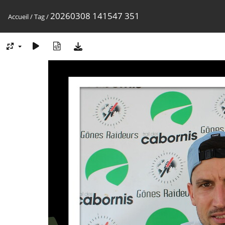
20260308 141547 351
Accueil
/
Tag
/