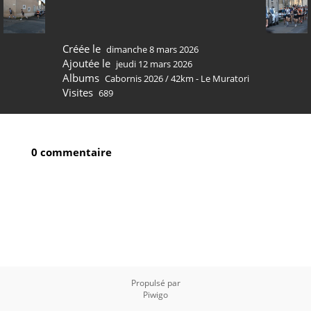
Créée le
dimanche 8 mars 2026
Ajoutée le
jeudi 12 mars 2026
Albums
Cabornis 2026
/
42km - Le Muratori
Visites
689
0 commentaire
Propulsé par
Piwigo