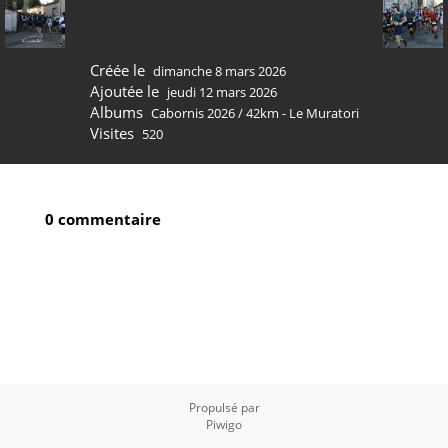
Créée le
dimanche 8 mars 2026
Ajoutée le
jeudi 12 mars 2026
Albums
Cabornis 2026
/
42km - Le Muratori
Visites
520
0 commentaire
Propulsé par
Piwigo