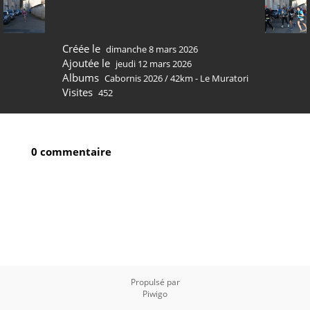
Créée le
dimanche 8 mars 2026
Ajoutée le
jeudi 12 mars 2026
Albums
Cabornis 2026
/
42km - Le Muratori
Visites
452
0 commentaire
Propulsé par
Piwigo