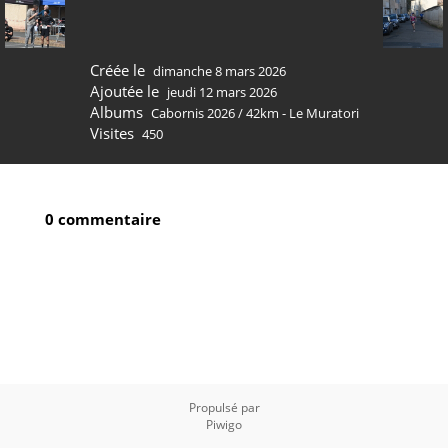
Créée le
dimanche 8 mars 2026
Ajoutée le
jeudi 12 mars 2026
Albums
Cabornis 2026
/
42km - Le Muratori
Visites
450
0 commentaire
Propulsé par
Piwigo