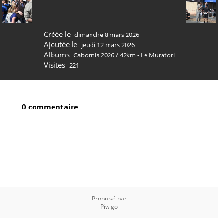
Créée le
dimanche 8 mars 2026
Ajoutée le
jeudi 12 mars 2026
Albums
Cabornis 2026
/
42km - Le Muratori
Visites
221
0 commentaire
Propulsé par
Piwigo