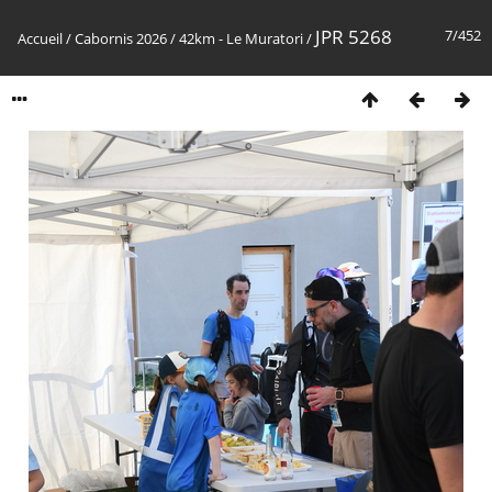
JPR 5268
7/452
Accueil
/
Cabornis 2026
/
42km - Le Muratori
/