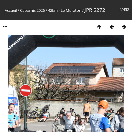
JPR 5272
4/452
Accueil
/
Cabornis 2026
/
42km - Le Muratori
/