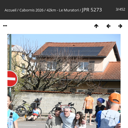
JPR 5273
3/452
Accueil
/
Cabornis 2026
/
42km - Le Muratori
/