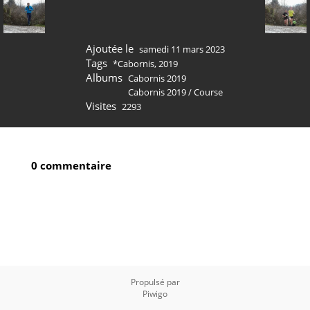
Ajoutée le
samedi 11 mars 2023
Tags
*Cabornis
,
2019
Albums
Cabornis 2019
Cabornis 2019
/
Course
Visites
2293
0 commentaire
Propulsé par
Piwigo