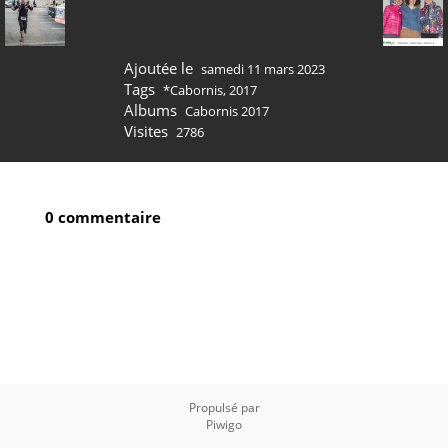
Ajoutée le
samedi 11 mars 2023
Tags
*Cabornis
,
2017
Albums
Cabornis 2017
Visites
2786
0 commentaire
Propulsé par
Piwigo