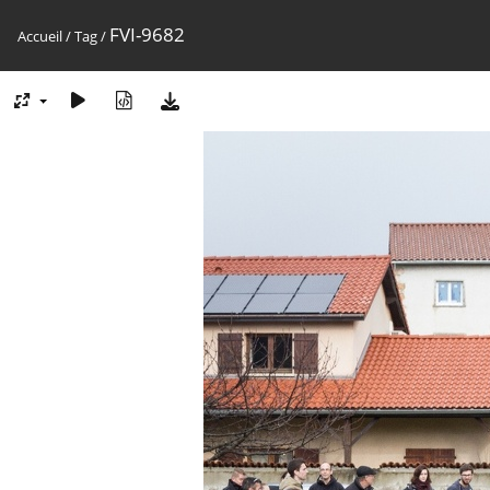
FVI-9682
Accueil
/
Tag
/