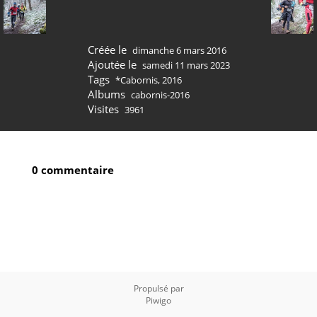
Créée le
dimanche 6 mars 2016
Ajoutée le
samedi 11 mars 2023
Tags
*Cabornis
,
2016
Albums
cabornis-2016
Visites
3961
0 commentaire
Propulsé par
Piwigo