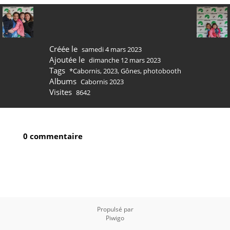
Créée le
samedi 4 mars 2023
Ajoutée le
dimanche 12 mars 2023
Tags
*Cabornis
,
2023
,
Gônes
,
photobooth
Albums
Cabornis 2023
Visites
8642
0 commentaire
Propulsé par
Piwigo