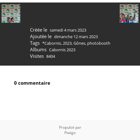
Créée le
samedi 4 mars 2023
Ajoutée le
dimanche 12 mars 2023
Tags
*Cabornis
,
2023
,
Gônes
,
photobooth
Albums
Cabornis 2023
Visites
8404
0 commentaire
Propulsé par
Piwigo