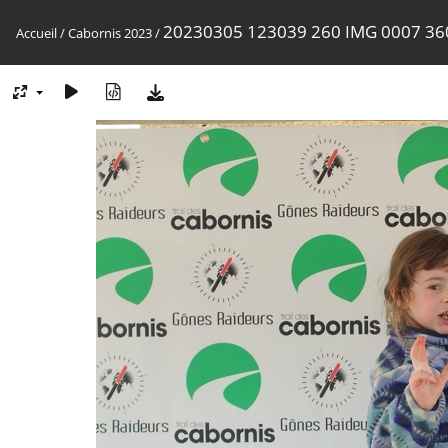
20230305 123039 260 IMG 0007 36
Accueil
/
Cabornis 2023
/