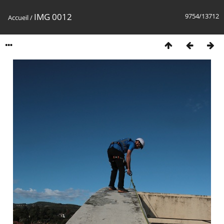
IMG 0012
9754/13712
Accueil
/