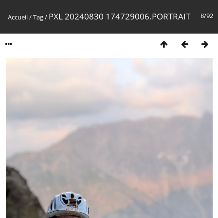
PXL 20240830 174729006.PORTRAIT
8/92
Accueil
/
Tag
/