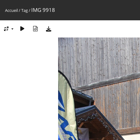
IMG 9918
Accueil
/
Tag
/