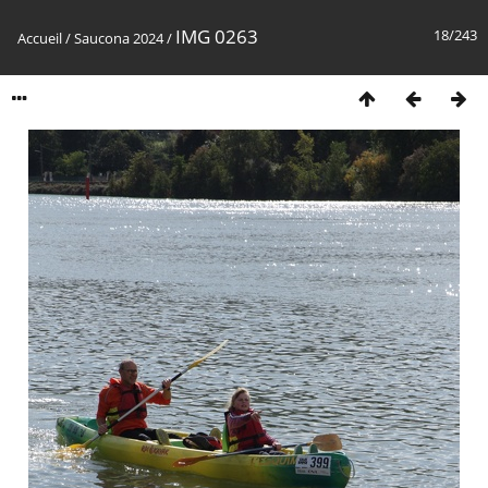
IMG 0263
18/243
Accueil
/
Saucona 2024
/