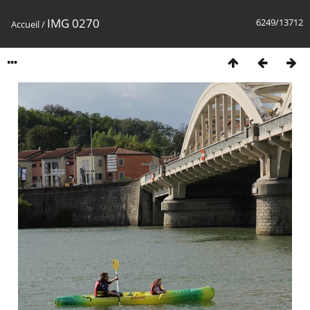
IMG 0270
6249/13712
Accueil
/