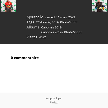
Ajoutée le
samedi 11 mars 2023
Tags
*Cabornis
,
2019
,
PhotoShoot
Albums
Cabornis 2019
Cabornis 2019
/
PhotoShoot
Visites
4622
0 commentaire
Propulsé par
Piwigo