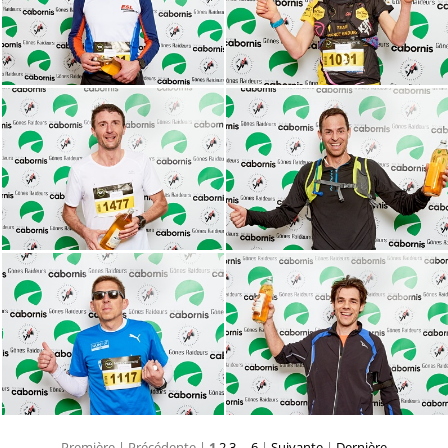
Première |
Précédente |
1
2
3
...
6
|
Suivante
|
Dernière