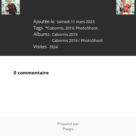
Ajoutée le
samedi 11 mars 2023
Tags
*Cabornis
,
2019
,
PhotoShoot
Albums
Cabornis 2019
Cabornis 2019
/
PhotoShoot
Visites
3324
0 commentaire
Propulsé par
Piwigo