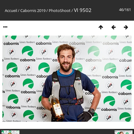
VI 9502
46/161
Accueil
/
Cabornis 2019
/
PhotoShoot
/