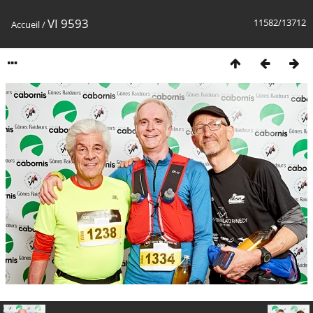
VI 9593
11582/13712
Accueil
/