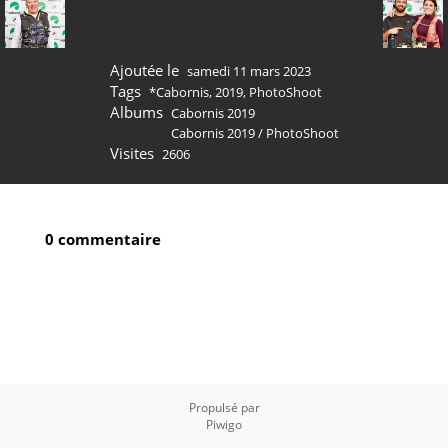
Ajoutée le
samedi 11 mars 2023
Tags
*Cabornis
,
2019
,
PhotoShoot
Albums
Cabornis 2019
Cabornis 2019
/
PhotoShoot
Visites
2606
0 commentaire
Propulsé par
Piwigo