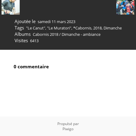
Ajoutée le
samedi 11 mars 2023
Tags
"Le Canut"
,
"Le Muratori"
,
*Cabornis
,
2018
,
Dimanche
Albums
Cabornis 2018
/
Dimanche - ambiance
Visites
6413
0 commentaire
Propulsé par
Piwigo