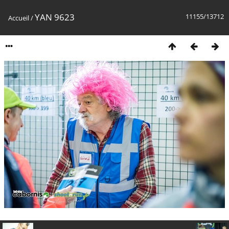
YAN 9623
11155/13712
Accueil
/