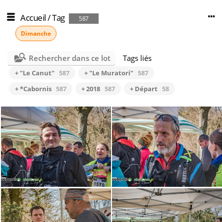
Accueil
/
Tag
587
Dimanche
Rechercher dans ce lot
Tags liés
+ "Le Canut"
587
+ "Le Muratori"
587
+ *Cabornis
587
+ 2018
587
+ Départ
58