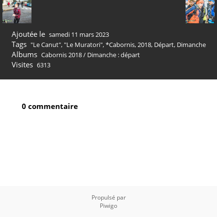
Ajoutée le
samedi 11 mars 2023
Tags
"Le Canut"
,
"Le Muratori"
,
*Cabornis
,
2018
,
Départ
,
Dimanche
Albums
Cabornis 2018
/
Dimanche : départ
Visites
6313
0 commentaire
Propulsé par
Piwigo