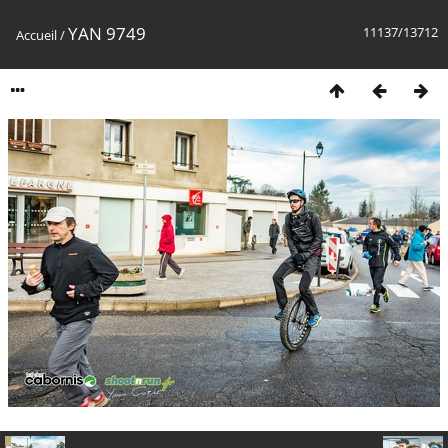
YAN 9749
11137/13712
Accueil
/