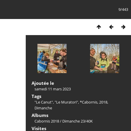
9/443
Ajoutée le
samedi 11 mars 2023
Tags
"Le Canut"
,
"Le Muratori"
,
*Cabornis
,
2018
,
Dimanche
Albums
Cabornis 2018
/
Dimanche 23/40K
Visites