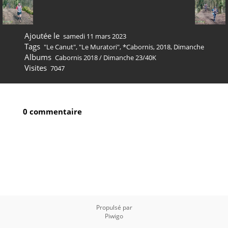
Ajoutée le
samedi 11 mars 2023
Tags
"Le Canut"
,
"Le Muratori"
,
*Cabornis
,
2018
,
Dimanche
Albums
Cabornis 2018
/
Dimanche 23/40K
Visites
7047
0 commentaire
Propulsé par
Piwigo