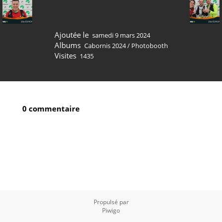
Ajoutée le
samedi 9 mars 2024
Albums
Cabornis 2024
/
Photobooth
Visites
1435
0 commentaire
Propulsé par
Piwigo