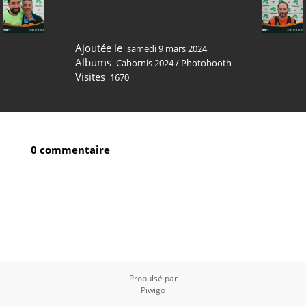
Ajoutée le
samedi 9 mars 2024
Albums
Cabornis 2024
/
Photobooth
Visites
1670
0 commentaire
Propulsé par
Piwigo