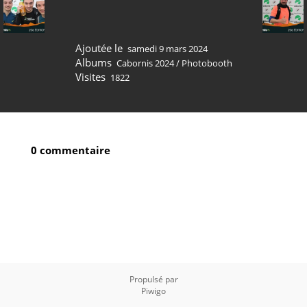
Ajoutée le
samedi 9 mars 2024
Albums
Cabornis 2024
/
Photobooth
Visites
1822
0 commentaire
Propulsé par
Piwigo