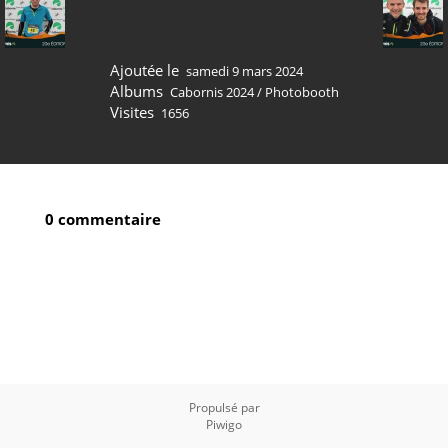
Ajoutée le
samedi 9 mars 2024
Albums
Cabornis 2024
/
Photobooth
Visites
1656
0 commentaire
Propulsé par
Piwigo