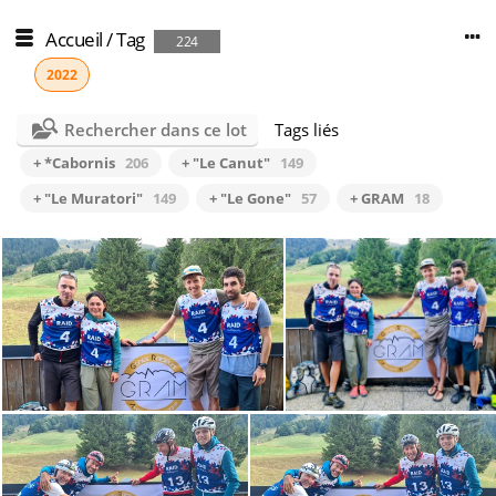
Accueil
/
Tag
224
2022
Rechercher dans ce lot
Tags liés
+ *Cabornis
206
+ "Le Canut"
149
+ "Le Muratori"
149
+ "Le Gone"
57
+ GRAM
18