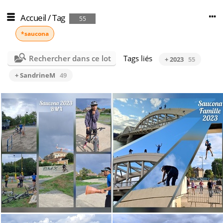
Accueil
/
Tag
55
*saucona
Rechercher dans ce lot
Tags liés
+ 2023
55
+ SandrineM
49