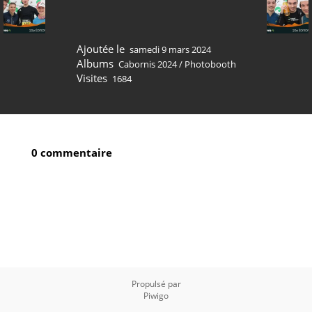
Ajoutée le
samedi 9 mars 2024
Albums
Cabornis 2024
/
Photobooth
Visites
1684
0 commentaire
Propulsé par
Piwigo